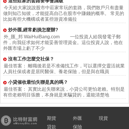
這些莊家的套路要學會識破
今天給大家說說股市中莊家常玩的套路，我們散戶只有盡量
做到知己知彼，才能提高自己在股市中賺錢的概率。 常見的
比如有些大機構或者某些游資准備拉
炒外匯,經常虧損怎麼辦?
外_匯_邦 WaiHuiBang.com 一位投資人給我發電子郵
件，向我征求如何才能妥善管理資金。這位投資人說，他在
外匯市場上虧了不少
沒有工作怎麼交社保？
最佳答案： 離職後若是不准備找工作，可以選擇交靈活就業
人員社保或者是居民醫保、養老保險，但是與在職員
小貸催收最怕失聯是真的嗎？
最佳答案： 其實比起失聯來說，小貸公司更怕老賴。特別是
有些老賴明目張膽，本身就是來騙貸的，還能清楚地
期貨
外匯
現貨
貸款
保險