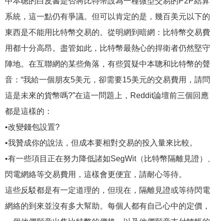
中本聰的白皮書是否將比特幣設為一種微型交易的P2P結算
系統，這一點仍有爭議。但可以肯定的是，幾百美元以下的
東西是不能用比特幣交易的。從明網到暗網：比特幣交易費
用都十分高昂。盡管如此，比特幣最熱心的捍衛者仍然堅守
陣地。在互聯網的某些角落，有些質疑中本聰和比特幣的聲
音：“我給一個朋友5美元，卻需要15美元的交易費用，請問
這是未來的貨幣嗎?”在這一問題上，Reddit論壇前三個回應
都是這樣的：
•改變錢包設置?
•我贊成你的說法，但成本要相對交易的投入量來比較。
•有一些項目正在努力降低諸如SegWit（比特幣隔離見證）、
閃電網絡等交易費用，這樣會更便宜，請耐心等待。
這些反駁都是有一定道理的，但現在，隔離見證或等待閃電
網絡的到來並沒有多大幫助。每個人都有自己心中的定價，