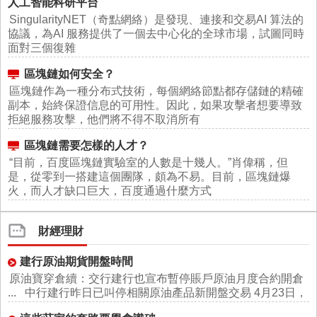
人工智能科研平台
SingularityNET（奇點網絡）是發現、連接和交易AI 算法的
協議，為AI 服務提供了一個去中心化的全球市場，試圖同時
面對三個復雜
區塊鏈如何安全？
區塊鏈作為一種分布式技術，每個網絡節點都存儲鏈的精確
副本，始終保證信息的可用性。因此，如果攻擊者想要導致
拒絕服務攻擊，他們將不得不取消所有
區塊鏈需要怎樣的人才？
“目前，百度區塊鏈實驗室的人數是十幾人。”肖偉稱，但
是，從零到一搭建這個團隊，頗為不易。目前，區塊鏈爆
火，而人才缺口巨大，百度通過什麼方式
財經理財
建行原油期貨開盤時間
原油寶穿倉續：交行建行也宣布暫停賬戶原油月度合約開倉
... 中行建行昨日已叫停相關原油產品新開盤交易 4月23日，