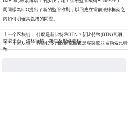
BaFin此舉緊隨瑞士的步伐，瑞士金融監管機構FINMA在上
周同樣為ICO提出了新的監管准則，以回應在當前法律框架之
內如何明確其義務的問題。
上一个区块链：
什麼是新比特幣BTN？新比特幣(BTN)官網、
交易平台、價格行情、錢包及挖礦教程
下一个区块链：
科羅拉多州政府電腦被黑客襲擊並被勒索比特
幣