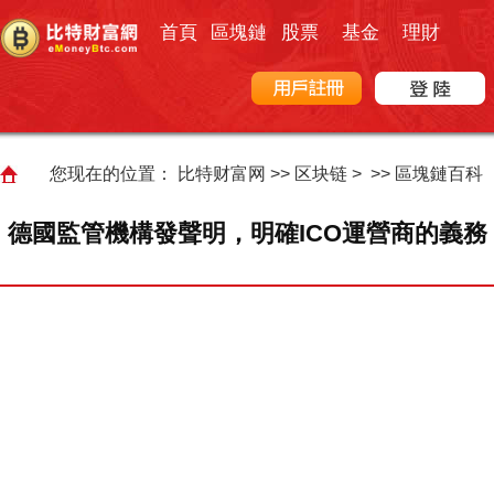
首頁
區塊鏈
股票
基金
理財
您现在的位置：
比特财富网
>>
区块链
> >>
區塊鏈百科
德國監管機構發聲明，明確ICO運營商的義務