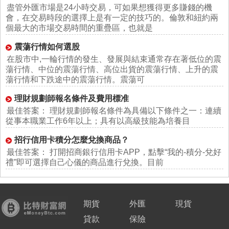
盡管外匯市場是24小時交易，可如果想獲得更多賺錢的機
會，在交易時段的選擇上是有一定的技巧的。倫敦和紐約兩
個最大的市場交易時間的重疊區，也就是
震蕩行情如何選股
在股市中,一輪行情的發生、發展與結束通常存在著低位的震
蕩行情、中位的震蕩行情、高位出貨的震蕩行情、上升的震
蕩行情和下跌途中的震蕩行情。震蕩可
理財規劃師報名條件及費用標准
最佳答案： 理財規劃師報名條件為具備以下條件之一：連續
從事本職業工作6年以上；具有以高級技能為培養目
招行信用卡積分怎麼兌換商品？
最佳答案： 打開招商銀行信用卡APP，點擊“我的-積分-兌好
禮”即可選擇自己心儀的商品進行兌換。目前
期貨
外匯
現貨
貸款
保險