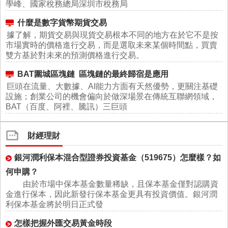
學峰、國家稅務總局深圳市稅務局
什麼是數字貨幣期貨交易
據了解，期貨交易與現貨交易根本不同的地方在於它不是按
市場實時的價格進行交易，而是選取未來某個時間點，買賣
雙方基於對未來的預測價格進行交易。
BAT圍城區塊鏈 區塊鏈的最終歸宿是應用
巨頭在流量、大數據、AI能力方面有天然優勢，更關注基礎
設施；創業公司的機會偏向於做深場景在傳統互聯網領域，
BAT（百度、阿裡、騰訊）三巨頭
財經理財
銀河潤利保本混合型證券投資基金（519675）怎麼樣？如
何申購？
由於市場中保本基金數量稀缺，且保本基金僅對認購資
金進行保本，因此新發行保本基金更具有投資價值。銀河潤
利保本基金將於明日正式發
怎樣把握外匯交易黃金時段