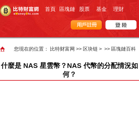
首頁
區塊鏈
股票
基金
理財
您现在的位置：
比特财富网
>>
区块链
> >>
區塊鏈百科
什麼是 NAS 星雲幣？NAS 代幣的分配情況如
何？