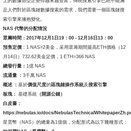
上的數據類型正變得越來越豐富，傳統搜索引擎已經不能滿
足人們對於區塊鏈數據搜索的需求，我們需要一個區塊鏈搜
索引擎來擁抱變化。
NAS 代幣的分配情況
眾籌時間：2017年12月1日19：00 - 12月16日13：00
預售定價
：1 NAS=2美金，采用眾籌期間最高ETH價格（12
月14日）732.62美金定價，1 ETH=366 NAS
總發行量：
1億 NAS
流通量 ：
3千萬 NAS
概述 ：
基於
價值尺度
的
區塊鏈操作系統
及
搜索引擎
板塊：
基礎系統
（開源公鏈）
白皮書：
https://nebulas.io/docs/NebulasTechnicalWhitepaperZh.p
星雲幣（NAS）的總量為1億個，分配形式為以下幾種形式：