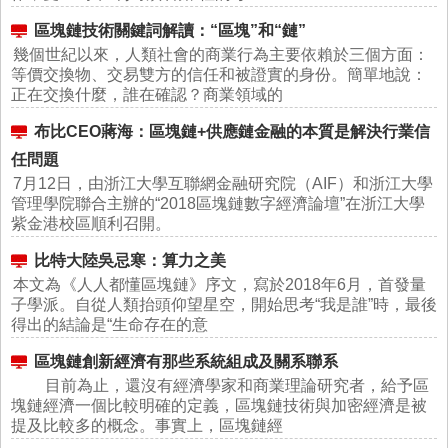
區塊鏈技術關鍵詞解讀：“區塊”和“鏈”
幾個世紀以來，人類社會的商業行為主要依賴於三個方面：
等價交換物、交易雙方的信任和被證實的身份。簡單地說：
正在交換什麼，誰在確認？商業領域的
布比CEO蔣海：區塊鏈+供應鏈金融的本質是解決行業信
任問題
7月12日，由浙江大學互聯網金融研究院（AIF）和浙江大學
管理學院聯合主辦的“2018區塊鏈數字經濟論壇”在浙江大學
紫金港校區順利召開。
比特大陸吳忌寒：算力之美
本文為《人人都懂區塊鏈》序文，寫於2018年6月，首發量
子學派。自從人類抬頭仰望星空，開始思考“我是誰”時，最後
得出的結論是“生命存在的意
區塊鏈創新經濟有那些系統組成及關系聯系
目前為止，還沒有經濟學家和商業理論研究者，給予區
塊鏈經濟一個比較明確的定義，區塊鏈技術與加密經濟是被
提及比較多的概念。事實上，區塊鏈經