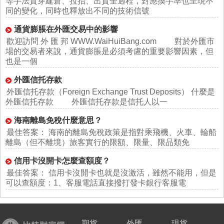
等手法貫穿建倉、拉抬、出貨全過程，對應換手率也呈現不
同的變化，同時也釋放出不同的技術信號
通貨膨脹在外匯交易中的影響
歡迎訪問 外 匯 邦 WWW.WaiHuiBang.com 對於外匯市
場的交易者來說，通貨膨脹是必須考慮的重要影響因素，但
也是一個
外匯信托存款
外匯信托存款（Foreign Exchange Trust Deposits） 什麼是
外匯信托存款 外匯信托存款是信托人以一
海南離島免稅什麼意思？
最佳答案： 海南的離島免稅政策是指對乘飛機、火車、輪船
離島（但不離境）旅客實行的限額、限量、限品類免
信用卡沒開卡怎麼查額度？
最佳答案： 信用卡沒開卡也就是沒激活，雖然不能用，但是
可以查額度：1、客服電話直接撥打發卡銀行客服電
期貨
外匯
現貨