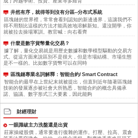
成了跨越學術、投資、產業等多維背
井然有序，就得等到沒有分區--分布式系統
區塊鏈的世界裡，常常會看到認知的新邊邊界，這讓我們不
得不用類比這樣的方法才能高效地溶解新知。還沒開學，你
就被拉去操場軍訓。教官喊：向右看齊
什麼是數字貨幣量化交易？
據了解，量化交易就是用歷史數據和數學模型驅動的交易方
式。從這方面來說區別不是很大，但是市場結構、市場生態
是不一樣的。比如數字貨幣可以在同時
區塊鏈專業名詞解釋：智能合約/ Smart Contract
智能合約最早在上世紀末就被提出，但直到近年隨著區塊鏈
技術的發展逐步被社會大所熟悉，智能合約的概念具備承
諾、協議、數字形式三大要素，因此能夠
財經理財
一眼識破主力洗盤還是出貨
莊家操縱股價，通常要進行復雜的運作。打壓、拉高、震倉