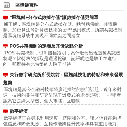
區塊鏈百科
“區塊鏈+分布式數據存儲”讓數據存儲更簡單
據了解，區塊鏈是分布式數據存儲、點對點傳輸、共識機
制、加密算法等計算機技術的 新型應用模式。所謂共識機制
是區塊鏈系統中實現不同節點之間建立
POS共識機制的定義及其優缺點分析
“POS”共識機制，也叫股權證明，為什麼會出現這種共識機
制呢？比特幣的獲取是通過挖礦，記賬呢也是礦工在進行
的，那麼持有比特幣的人除了期待
央行數字研究所所長姚前：區塊鏈技術的特點和未來發展
趨勢
區塊鏈是當今金融科技領域廣泛探討的熱門話題，近年來對
這一技術的關注和研究呈現了爆發式的增長態勢。一些學者
認為它是繼大型機、個人電腦、互聯網
數字經濟
數字經濟正在尋求利用速度、范圍和效率。聯盟信任能夠增
強信息和降低風險。互操作能夠提升效率和具有重用能力。