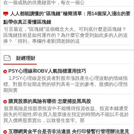
在一個成熟的供應鏈當中，每次一個公
人人都能讀懂的“區塊鏈”極簡清單：用14個深入淺出的要
點帶你真正看懂區塊鏈
引言最近，“區塊鏈”這個概念大火。可到底什麼是區塊鏈？
區塊鏈技術是如何運作的？為什麼它會受到如此多的人的追
捧？「得到」專欄作者劉潤老師的這
財經理財
PSY心理線和OBV人氣指標運用技巧
1,PSY心理線是投資者對股市漲跌產生心理波動的情緒指
標。對股市短期走勢的研判具有一定的參考。股價的心理預
期與實
購買股票的風險有哪些 怎麼捕捉黑馬股
股票風險是指股票投資中不能獲得投資收益、投資本錢遭受
損失的可能性;即在買入股票後在預定的時間內不能以不低於
買入價將股票賣出，以致發生套牢。那
互聯網黃金平台是否非法違規 央行印發暫行管理辦法意見