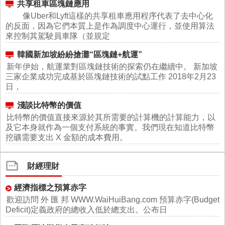
共享租車區塊鏈應用
像Uber和Lyft這樣的共享租車應用程序代表了去中心化
的反面，因為它們本質上是作為調度中心運行，並使用算法
來控制其駕駛員車隊（並規定
韓國新加坡紛紛搶灘“區塊鏈+航運”
新年伊始，航運業對區塊鏈技術的探索仍在繼續中。 新加坡
三家企業成功完成基於區塊鏈技術的試點工作 2018年2月23
日，
淺談比特幣的價值
比特幣的價值直接來源於其所需要的計算機的計算能力，以
及它本身就作為一個支付系統的事實。我們現在知道比特幣
挖礦需要支出 X 金額的成本費用。
財經理財
經濟指標之預算赤字
歡迎訪問 外 匯 邦 WWW.WaiHuiBang.com 預算赤字(Budget
Deficit)定義政府的總收入低於總支出。公布日