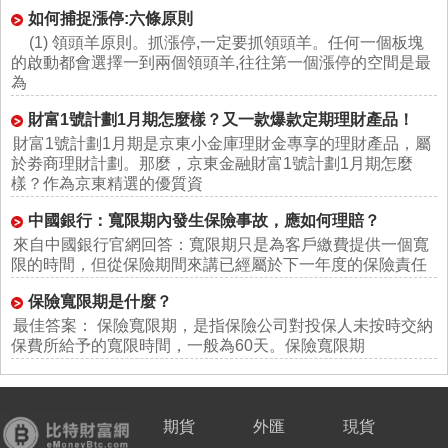
如何捕捉漲停:六條原則
(1) 領頭羊原則。抓漲停,一定要抓領頭羊。任何一個板塊
的啟動都會選擇一到兩個領頭羊,往往第一個漲停的空間是最
為
財富1號計劃1月期怎麼樣？又一款爆款定期理財產品！
財富1號計劃1月期是京東小金庫理財金專享的理財產品，屬
於劵商理財計劃。那麼，京東金融財富1號計劃1月期怎麼
樣？作為京東精選的優質資
中國銀行：寬限期內發生保險事故，應如何理賠？
來自中國銀行官網回答：寬限期只是為客戶繳費提供一個寬
限的時間，但從保險期間來講已經屬於下一年度的保險責任
保險寬限期是什麼？
最佳答案： 保險寬限期，是指保險公司對投保人未按時交納
保費所給予的寬限時間，一般為60天。保險寬限期
期貨
外匯
現貨