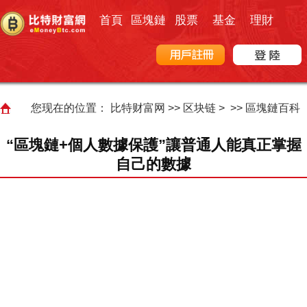
首頁
區塊鏈
股票
基金
理財
您现在的位置：
比特财富网
>>
区块链
> >>
區塊鏈百科
“區塊鏈+個人數據保護”讓普通人能真正掌握
自己的數據