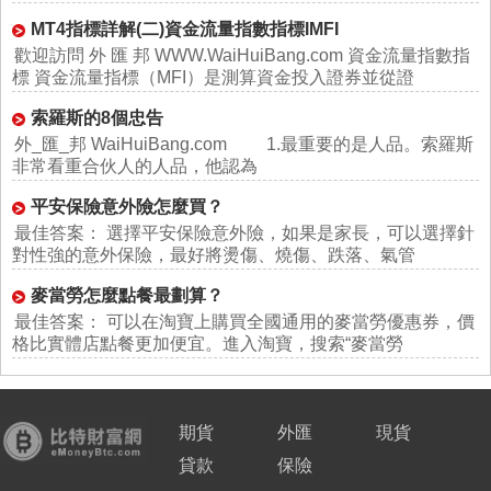
MT4指標詳解(二)資金流量指數指標IMFI
歡迎訪問 外 匯 邦 WWW.WaiHuiBang.com 資金流量指數指
標 資金流量指標（MFI）是測算資金投入證券並從證
索羅斯的8個忠告
外_匯_邦 WaiHuiBang.com 1.最重要的是人品。索羅斯
非常看重合伙人的人品，他認為
平安保險意外險怎麼買？
最佳答案： 選擇平安保險意外險，如果是家長，可以選擇針
對性強的意外保險，最好將燙傷、燒傷、跌落、氣管
麥當勞怎麼點餐最劃算？
最佳答案： 可以在淘寶上購買全國通用的麥當勞優惠券，價
格比實體店點餐更加便宜。進入淘寶，搜索“麥當勞
期貨
外匯
現貨
貸款
保險