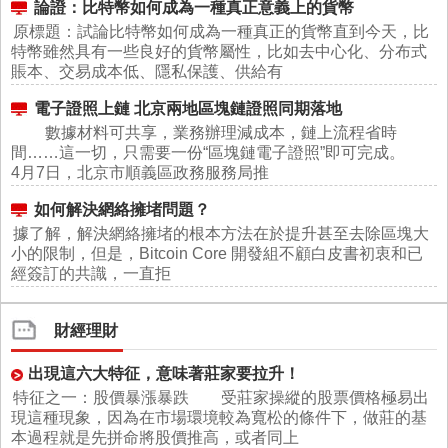
論證：比特幣如何成為一種真正意義上的貨幣
原標題：試論比特幣如何成為一種真正的貨幣直到今天，比
特幣雖然具有一些良好的貨幣屬性，比如去中心化、分布式
賬本、交易成本低、隱私保護、供給有
電子證照上鏈 北京兩地區塊鏈證照同期落地
數據材料可共享，業務辦理減成本，鏈上流程省時
間……這一切，只需要一份“區塊鏈電子證照”即可完成。
4月7日，北京市順義區政務服務局推
如何解決網絡擁堵問題？
據了解，解決網絡擁堵的根本方法在於提升甚至去除區塊大
小的限制，但是，Bitcoin Core 開發組不顧白皮書初衷和已
經簽訂的共識，一直拒
財經理財
出現這六大特征，意味著莊家要拉升！
特征之一：股價暴漲暴跌 受莊家操縱的股票價格極易出
現這種現象，因為在市場環境較為寬松的條件下，做莊的基
本過程就是先拼命將股價推高，或者同上