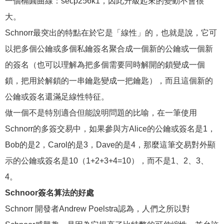
一個橢圓曲線：secp256k1，因此升級起來的變動不會很
大。
Schnorr最突出的特點在於它是「線性」的，也就是說，它可
以把多個公鑰或多個私鑰簽名聚合成一個新的公鑰或一個新
的簽名（也可以理解為把多個需要同時解開的鎖變成一個
鎖，把用於解鎖的一串鑰匙變成一把鑰匙），而且這個新的
公鑰或簽名還滿足線性特征。
做一個不是特別適合但能說明問題的比喻，在一筆使用
Schnorr的多簽交易中，如果參與方Alice的公鑰或簽名是1，
Bob的是2，Carol的是3，Dave的是4，那麼這筆交易對外顯
示的公鑰或簽名是10（1+2+3+4=10），而不是1、2、3、
4。
Schnoor簽名算法的好處
Schnorr 開發者Andrew Poelstra認為，人們之所以對