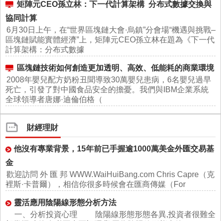
矩陣元CEO孫立林：下一代計算架構 分布式數據交換與
協同計算
6月30日上午，在“世界區塊鏈大會·烏鎮”分會場“機遇與挑戰–
區塊鏈賦能實體經濟”上，矩陣元CEO孫立林在題為《下一代
計算架構：分布式數據
區塊鏈技術如何創造更加透明、高效、低能耗的商業環境
2008年嬰兒配方奶粉丑聞導致30萬嬰兒患病，6名嬰兒過早
死亡，引發了對中國食品安全的擔憂。我們與IBM企業系統
全球領導者唐娜·迪倫伯格（
財經理財
他沒有專業背景，15年前已手握逾1000萬美金外匯交易基
金
歡迎訪問 外 匯 邦 WWW.WaiHuiBang.com Chris Capre（克
裡斯·卡普爾），相信你很多時候會在匯商傳媒（For
靈活應用陰陽線形態分析方法
一、分析投資心理 陰陽線形態形態各異,投資者很難全