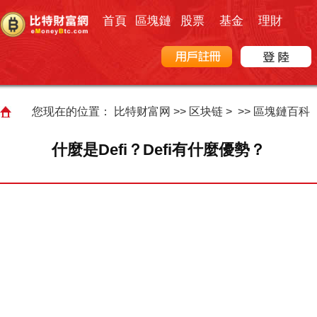
首頁
區塊鏈
股票
基金
理財
您现在的位置：
比特财富网
>>
区块链
> >>
區塊鏈百科
什麼是Defi？Defi有什麼優勢？