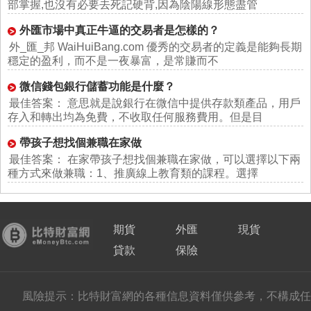
部掌握,也沒有必要去死記硬背,因為陰陽線形態盡管
外匯市場中真正牛逼的交易者是怎樣的？
外_匯_邦 WaiHuiBang.com 優秀的交易者的定義是能夠長期
穩定的盈利，而不是一夜暴富，是常賺而不
微信錢包銀行儲蓄功能是什麼？
最佳答案： 意思就是說銀行在微信中提供存款類產品，用戶
存入和轉出均為免費，不收取任何服務費用。但是目
帶孩子想找個兼職在家做
最佳答案： 在家帶孩子想找個兼職在家做，可以選擇以下兩
種方式來做兼職：1、推廣線上教育類的課程。選擇
期貨
外匯
現貨
貸款
保險
風險提示：比特財富網的各種信息資料僅供參考，不構成任