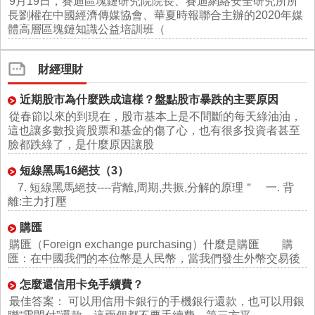
9月19日，賽迪區塊鏈研究院院長、賽迪網絡安全研究所所
長劉權在中國經濟傳媒協會、華夏時報聯合主辦的2020年媒
體高層區塊鏈知識公益培訓班（
財經理財
近期股市為什麼跌成這樣？盤點股市暴跌的主要原因
從春節以來的到現在，股市基本上是不間斷的每天綠油油，
這也讓多數投資股票和基金的傷了心，也有很多投資者甚至
臉都跌綠了，是什麼原因讓股
短線黑馬16絕技（3）
7. 短線黑馬絕技----背離,周期,共振,分解的原理＂ 一. 背
離:主力打壓
購匯
購匯（Foreign exchange purchasing）什麼是購匯 購
匯：在中國我們的本位幣是人民幣，當我們發生外幣交易後
怎麼還信用卡免手續費？
最佳答案： 可以用信用卡銀行的手機銀行還款，也可以用銀