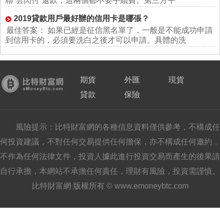
聯“雲閃付”還款，這兩個都不要手續費。第三方平
2019貸款用戶最好辦的信用卡是哪張？
最佳答案： 如果已經是征信黑名單了，一般是不能成功申請
到信用卡的，必須要洗白之後才可以申請。具體的洗
期貨
外匯
現貨
貸款
保險
風險提示：比特財富網的各種信息資料僅供參考，不構成任
何投資建議，不對任何交易提供任何擔保，亦不構成任何邀約，
不作為任何法律文件，投資人據此進行投資交易而產生的後果請
自行承擔，本網站不承擔任何責任，理財有風險，投資需謹慎。
比特財富網 版權所有 © www.emoneybtc.com