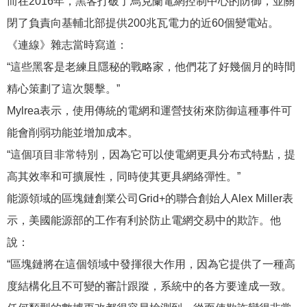
而在2016年，黑客打破了烏克蘭電網控制中心的防御，並關
閉了負責向基輔北部提供200兆瓦電力的近60個變電站。
《連線》雜志當時寫道：
“這些黑客是老練且隱秘的戰略家，他們花了好幾個月的時間
精心策劃了這次襲擊。”
Mylrea表示，使用傳統的電網和運營技術來防御這種事件可
能會削弱功能並增加成本。
“這個項目非常特別，因為它可以使電網更具分布式特點，提
高其效率和可擴展性，同時使其更具網絡彈性。”
能源領域的區塊鏈創業公司Grid+的聯合創始人Alex Miller表
示，美國能源部的工作有利於防止電網交易中的欺詐。他
說：
“區塊鏈將在這個領域中發揮很大作用，因為它提供了一種高
度結構化且不可變的審計跟蹤，系統中的各方要達成一致。