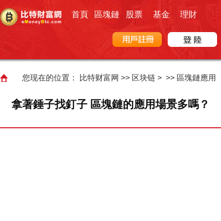
首頁
區塊鏈
股票
基金
理財
您现在的位置：
比特财富网
>>
区块链
> >>
區塊鏈應用
拿著錘子找釘子 區塊鏈的應用場景多嗎？