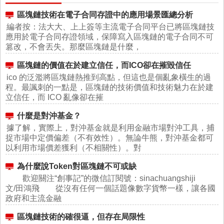
區塊鏈技術在電子合同存證中的應用場景匯總分析
編者按：法大大、上上簽等主流電子合同平台已將區塊鏈技
應用於電子合同存證領域，保障寫入區塊鏈的電子合同不可
篡改，不會丟失。那麼區塊鏈是什麼，
區塊鏈的價值在於建立信任，而ICO卻在摧毀信任
ico 的泛濫將區塊鏈熱推到高點，但這也是個亂象橫生的過
程。最諷刺的一點是，區塊鏈的技術價值和技術魅力在於建
立信任，而 ICO 亂像卻在摧
什麼是對沖基金？
據了解，實際上，對沖基金就是利用金融市場對沖工具，捕
捉市場中定價偏差（不有效性）。無論牛熊，對沖基金都可
以利用市場價差獲利（不相關性）。對
為什麼說Token對區塊鏈不可或缺
歡迎關注“創事記”的微信訂閱號：sinachuangshiji
文/田鴻飛 從沒有任何一個話題像數字貨幣一樣，讓各國
政府和主流金融
區塊鏈技術的確很逼，但存在局限性