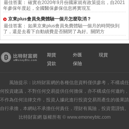
最佳答案： 確實在2020年9月份國家就有政策提出，自2021
年參保年度起，全國醫保參保信息將實現互
京東plus會員免費體驗一個月怎麼取消？
最佳答案： 如果京東plus會員免費體驗一個月的時間快到
了，還是去看下自動續費是否關閉了為好。關閉方
期貨
外匯
現貨
貸款
保險
風險提示：比特財富網的各種信息資料僅供參考，不構成任
何投資建議，不對任何交易提供任何擔保，亦不構成任何邀約，
不作為任何法律文件，投資人據此進行投資交易而產生的後果請
自行承擔，本網站不承擔任何責任，理財有風險，投資需謹慎。
比特財富網 版權所有 © www.emoneybtc.com