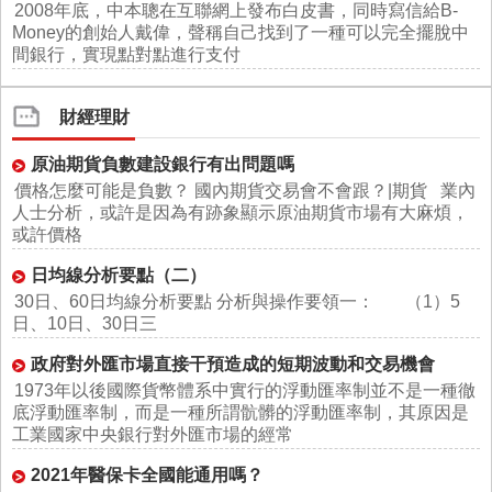
2008年底，中本聰在互聯網上發布白皮書，同時寫信給B-
Money的創始人戴偉，聲稱自己找到了一種可以完全擺脫中
間銀行，實現點對點進行支付
財經理財
原油期貨負數建設銀行有出問題嗎
價格怎麼可能是負數？ 國內期貨交易會不會跟？|期貨 業內
人士分析，或許是因為有跡象顯示原油期貨市場有大麻煩，
或許價格
日均線分析要點（二）
30日、60日均線分析要點 分析與操作要領一： （1）5
日、10日、30日三
政府對外匯市場直接干預造成的短期波動和交易機會
1973年以後國際貨幣體系中實行的浮動匯率制並不是一種徹
底浮動匯率制，而是一種所謂骯髒的浮動匯率制，其原因是
工業國家中央銀行對外匯市場的經常
2021年醫保卡全國能通用嗎？