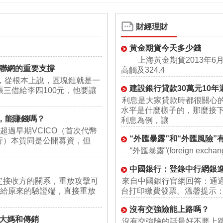
財經理財
黃金期貨今天多少錢
上海黃金期貨2013年6月合
聯網的重要支撐
高觸及324.4
，從根本上說，區塊鏈就是一
建設銀行貸款30萬元10
三借給李四100元，他要讓
利息是大家貸款時都很關心
水平是什麼樣子的，那麼接下
，能賺錢嗎？
利息為例，讓
將超過早期VCICO（首次代幣
“外匯暴露”和“外匯風險”
發行）本質同是公開募資，但
“外匯暴露”(foreign exchang
中國銀行：登錄中行網銀
定接收方的關系，重放攻擊可
來自中國銀行官網回答：通
放給原來的驗證端，直接重放
台打印繳費發票。溫馨提示
沒有交強險能上路嗎？
大媽和傳銷
沒有交強險的話最好不要上