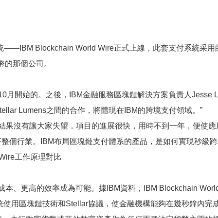
 Blockchain World Wire正式上線，此套支付系統采用的是Ste
星幣的那個公司。
0月開始的。之後，IBM金融服務區塊鏈解決方案負責人Jesse Lun
ellar Lumens之間的合作，將體現在IBM的跨境支付領域。”
結果沒有讓大家失望，項目的進展很快，用時不到一年，便使應
動著整個行業。IBM布局區塊鏈支付體系的產品，是如何實現秒級
d Wire工作原理對比
本、更高的效率成為可能。據IBM資料，IBM Blockchain Worl
 Wire支付系統使用區塊鏈技術和Stellar協議，使金融機構能夠在幾秒