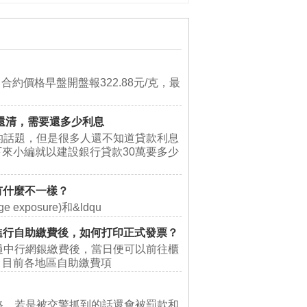
約價格早盤開盤報322.88元/克，最
年還清，需要還多少利息
的話題，但是很多人還不知道貸款利息
來小編就以建設銀行貸款30萬要多少
有什麼不一樣？
e exposure)和&ldqu
進行自助繳費後，如何打印正式發票？
過中行網銀繳費後，當日便可以前往櫃
：目前各地區自助繳費項
路，若是被交警抓到的話還會被罰款和