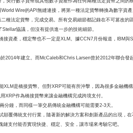
幣，央行數字貨幣或其他數字資產作為任何兩種法定貨幣之間的
orld Wire的API無縫連接，將第一種法定貨幣轉換為數字資
產轉換為第二種法定貨幣，完成交易。所有交易細節都記錄在不可篡改
Stellar協議，但沒有提供進一步的技術細節。
產，穩定幣也不一定是XLM。據CCN7月份報道，IBM與Strong
 Kim於2014年建立。而McCaleb和Chris Larsen曾於2012年聯合發
M是橋接貨幣。但對XRP可能有所沖擊，因為很多金融機構可能選擇 Bl
d系統用XRP作為橋接貨幣來讓金融機構完成跨境支付。
要兩分鐘，而同樣一筆交易傳統金融機構可能需要2-3天。
覆傳統支付行業，隨著新的解決方案和創新產品的出現，在不久的將來
多。區塊鏈支付能否實現快捷、穩定、安全，讓市場來考驗它吧。