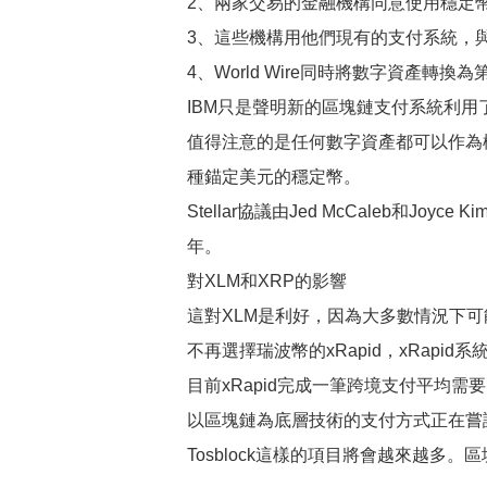
2、兩家交易的金融機構同意使用穩定
3、這些機構用他們現有的支付系統，與W
4、World Wire同時將數字資
IBM只是聲明新的區塊鏈支付系統利用了
值得注意的是任何數字資產都可以作為橋接資
種錨定美元的穩定幣。
Stellar協議由Jed McCaleb和Joyce
年。
對XLM和XRP的影響
這對XLM是利好，因為大多數情況下可能XL
不再選擇瑞波幣的xRapid，xRapi
目前xRapid完成一筆跨境支付平均需
以區塊鏈為底層技術的支付方式正在嘗試顛
Tosblock這樣的項目將會越來越