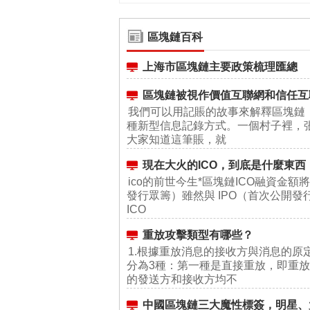
區塊鏈百科
上海市區塊鏈主要政策梳理匯總
區塊鏈被視作價值互聯網和信任互
我們可以用記賬的故事來解釋區塊鏈
種新型信息記錄方式。一個村子裡，張
大家知道這筆賬，就
現在大火的ICO，到底是什麼東西
ico的前世今生*區塊鏈ICO融資金額
發行眾籌）雖然與 IPO（首次公開
ICO
重放攻擊類型有哪些？
1.根據重放消息的接收方與消息的原
分為3種：第一種是直接重放，即重
的發送方和接收方均不
中國區塊鏈三大魔性標簽，明星、