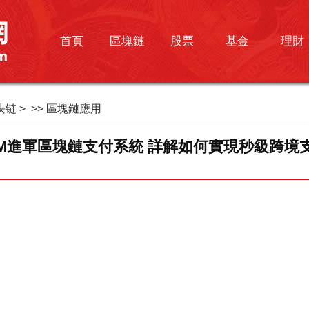
首頁
區塊鏈
股票
基金
理財
块链
> >>
區塊鏈應用
BM進軍區塊鏈支付系統 詳解如何實現秒級跨境