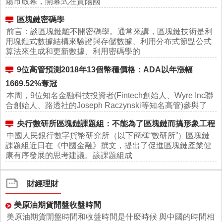
陽市啟幕，開幕式在貴陽國
區塊鏈密碼學
前言：談區塊鏈離不開密碼學。通常來講，區塊鏈技術是利
用塊鏈式數據結構來驗證與存儲數據、利用分布式節點公式
算法來生成和更新數據、利用密碼學的
9位高管預測2018年13個幣種價格：ADA以年漲幅
1669.52%奪冠
本周，9位知名金融科技投資者(Fintech創始人、Wyre Inc聯
合創始人、路透社的Joseph Raczynski等知名高管)參與了
央行數研所區塊鏈課題組：不能為了區塊鏈而搞形象工程
中國人民銀行數字貨幣研究所（以下簡稱“數研所”）區塊鏈
課題組近日在《中國金融》撰文，提出了促進區塊鏈產業健
康有序發展的思考建議。該課題組成
財經理財
美原油期貨開盤收盤時間
美原油期貨開盤時間和收盤時間是什麼時候 與中國的時間相