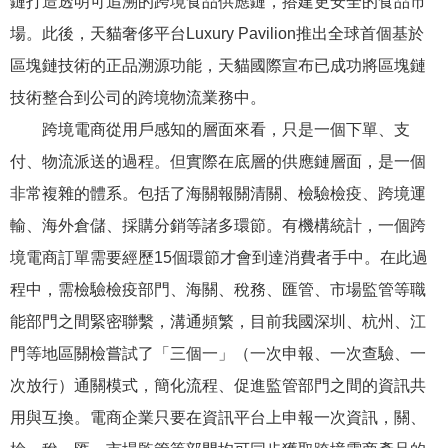
鏈打造透明可追溯的跨境食品供應鏈，搭建更安全的食品市
場。此後，天貓奢侈平台Luxury Pavilion推出全球首個基於
區塊鏈技術的正品溯源功能，天貓國際宣布已成功將區塊鏈
技術整合到公司的跨境物流業務中。
跨境電商從用戶感知的層面來看，只是一個下單、支
付、物流派送的過程。但實際在底層的供應鏈層面，是一個
非常複雜的體系。包括了海關報關清關、檢驗檢疫、跨境運
輸、海外倉儲、採購分銷等諸多環節。有機構統計，一個跨
境電商訂單需要經歷15個環節才會到達消費者手中。在此過
程中，需檢驗檢疫部門、海關、稅務、匯管、市場監管等職
能部門之間緊密聯繫，溝通頻繁，目前我國深圳、杭州、江
門等地區關檢嘗試了「三個一」（一次申報、一次查驗、一
次放行）通關模式，簡化流程、促進監管部門之間的資訊共
用與互換。電商企業只要在資訊平台上申報一次資訊，關、