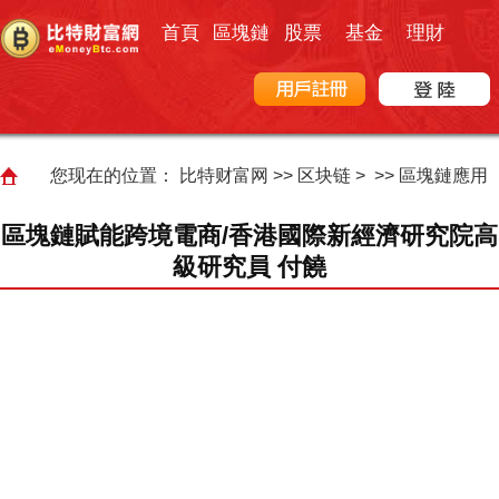
首頁
區塊鏈
股票
基金
理財
您现在的位置：
比特财富网
>>
区块链
> >>
區塊鏈應用
區塊鏈賦能跨境電商/香港國際新經濟研究院高
級研究員 付饒