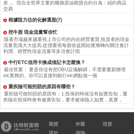
差 ... 現在全世界主要的幾個原油期貨合約分為：紐約商品
交易
根據阻力位的化解選股(7)
挖牛股 現金流量幫你忙
隨著市場越來越重視上市公司的內在經營素質,投資者的現金
流量意識大大提高,從僅重視每股收益開始逐漸轉向關注會計
利潤、經營性現金流量等多項會計指
中行ETC信用卡換成借記卡怎麼換？
最佳答案： 要是你沒有把OBU設備解綁，不需要重新辦理
etc業務的。你可以直接到銀行etc網點做一個
重疾險可能拒賠的原因有哪些？
重疾險可能拒賠的原因有：1.投保的時候沒有如實告知，重
疾險在投保時會有健康告知，要求被保險人如實，真實，
期貨
外匯
現貨
貸款
保險