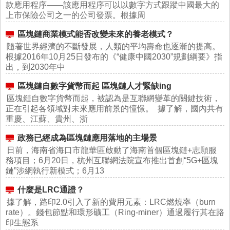
款應用程序——該應用程序可以以數字方式跟蹤中國最大的
上市保險公司之一的公司發票。根據周
區塊鏈商業模式能否改變未來的養老模式？
隨著世界經濟的不斷發展，人類的平均壽命也逐漸的提高。
根據2016年10月25日發布的《“健康中國2030”規劃綱要》指
出，到2030年中
區塊鏈自數字貨幣而起 區塊鏈人才緊缺ing
區塊鏈自數字貨幣而起，被認為是互聯網變革的關鍵技術，
正在引起各領域對未來應用前景的憧憬。 據了解，國內共有
重慶、江蘇、貴州、浙
政務已經成為區塊鏈應用落地的主場景
日前，海南省海口市龍華區啟動了海南首個區塊鏈+志願服
務項目；6月20日，杭州互聯網法院宣布推出首創“5G+區塊
鏈”涉網執行新模式；6月13
什麼是LRC通證？
據了解，路印2.0引入了新的費用元素：LRC燃燒率（burn
rate）。錢包節點和環形礦工（Ring-miner）通過履行其在路
印生態系