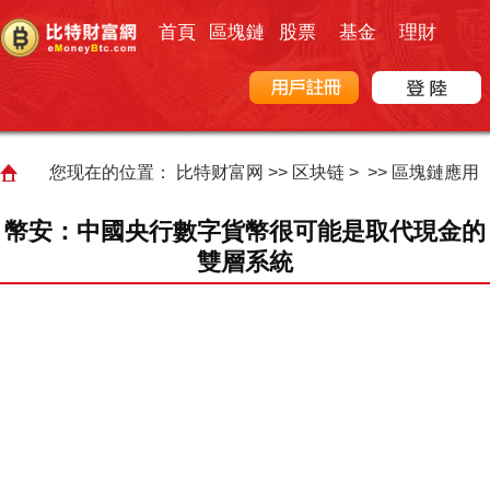
首頁
區塊鏈
股票
基金
理財
您现在的位置：
比特财富网
>>
区块链
> >>
區塊鏈應用
幣安：中國央行數字貨幣很可能是取代現金的
雙層系統