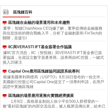
區塊鏈百科
區塊鏈在金融的場景運用和未來趨勢
董寧：智鏈ChainNova CEOj據了解，董寧從傳統金融服務
與信息技術的聯合戰略入手，分析了金融創新和 FinTech的
關聯，並援引I
IIC與VERASTI IFT基金簽署合作協議
據IIC官方消息，IIC（智投鏈）與VERASTI IFT基金會已簽
署協議，合資設立數字資產券商。該券商由IIC控股，一鍵式
接入20家主
Capital One應用區塊鏈協同認證系統專利
根據美國專利商標局（USPTO）8月16日發布的一份文件，
美國銀行控股公司Capital One提交了一項專利申請，在用戶
認證中實施區塊鏈
區塊鏈的場景應用逐漸向實體經濟擴展
1月9日，真格基金創始人徐小平在500人群裡發的一
條“看好區塊鏈”的內部交流信息，被人截屏流傳出來，給本已