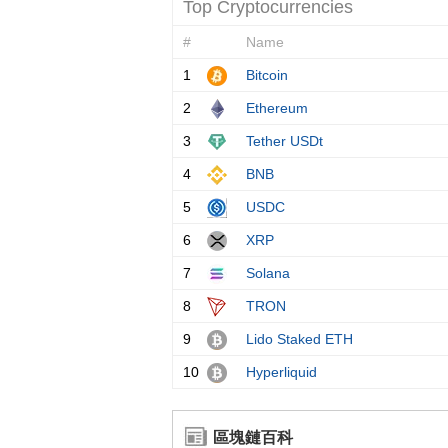
區塊鏈百科