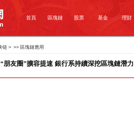
首頁
區塊鏈
股票
基金
理財
块链
> >>
區塊鏈應用
“朋友圈”擴容提速 銀行系持續深挖區塊鏈潛力