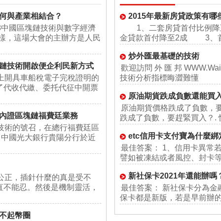
何與產業相結合？
2015年最新房貸政策有哪
18中國區塊鏈技術與數字經濟
1、二套房貸首付比例降至
一樣，這場大會的主辦方是人民
金貸款首付降至2成 3、首
炒外匯最基礎的技術
鏈技術開啟便企利民新方式
歡迎訪問 外 匯 邦 WWW.W
上開具車船稅電子完稅證明的
技術分析指標晦澀難懂
了代收代繳、委托代征中開票
原油期貨跌成負數還能買
原油期貨價格跌成了負數，
內證區塊鏈福費廷業務
跌成了負數，要趕緊買入？. 
技術的號召，在總行福費廷區
etc信用卡支付寶為什麼
，中國光大銀行貴陽分行於近
最佳答案： 1、信用卡異常
譬如被凍結或者風控、封卡
新社保卡2021年還能辦
公正，插針什麼的真是受不
直不能忍。然後是機制靈活，
最佳答案： 新社保卡分為金
保卡都是新版，若是早前辦
不起幣圈