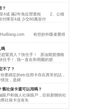
些？
4成 滿2年免征營業稅 2、公積
付降至4成 少交60萬首付
aiHuiBang.com 有些炒外匯者覺得
入嗎
要趕緊買入？快住手！ 原油期貨價格
快住手！. 我一直在和周圍的朋
綁定不了？
若你要綁定的etc信用卡存在異常的話，
等情況，是綁
嗎？舊社保卡還可以用嗎？
融賬戶和個人社保賬戶，目前新辦的社
的舊社保卡沒有失