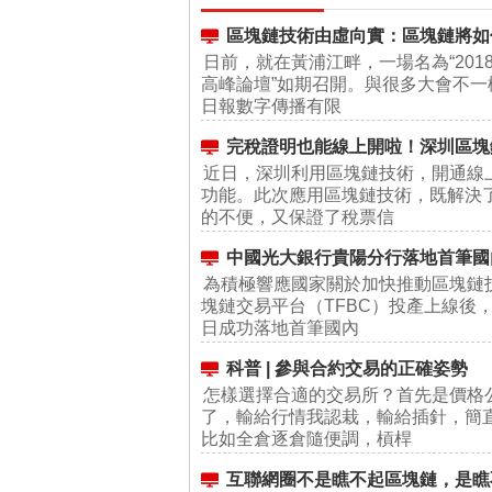
區塊鏈技術由虛向實：區塊鏈將如
日前，就在黃浦江畔，一場名為“20
高峰論壇”如期召開。與很多大會不
日報數字傳播有限
完稅證明也能線上開啦！深圳區塊
近日，深圳利用區塊鏈技術，開通線
功能。此次應用區塊鏈技術，既解決
的不便，又保證了稅票信
中國光大銀行貴陽分行落地首筆國
為積極響應國家關於加快推動區塊鏈
塊鏈交易平台（TFBC）投產上線後
日成功落地首筆國內
科普 | 參與合約交易的正確姿勢
怎樣選擇合適的交易所？首先是價格
了，輸給行情我認栽，輸給插針，簡
比如全倉逐倉隨便調，槓桿
互聯網圈不是瞧不起區塊鏈，是瞧