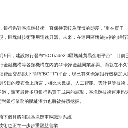
行系對區塊鏈技術一直保持著較為謹慎的態度，“重在實干，很少宣傳”
現，區塊鏈技術運用迅速升溫。未來，在運用區塊鏈技術的銀行系
。
9日，建設銀行發布“BCTrade2.0區塊鏈貿易金融平台”，
行金融機構等各類機構在內的40余家金融同業參與。而就在不
費廷交易(以下簡稱“BCFT”)平台，現已有30余家銀行機構加
0月9日的發布會上所言，相比大數據、人工智能、雲計算等技術
。不過，隨著最近多項銀行系實干成果的展現，區塊鏈技術運用迅
技術對銀行業務的賦能潛力也將被持續挖掘。
商下個月將測試區塊鏈車輛識別系統
技術也正在一步步重塑慈善業