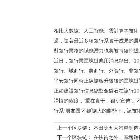
相比大數據、人工智能、雲計算等技術，銀
過，隨著最近多項銀行系實干成果的展
對銀行業務的賦能潛力也將被持續挖掘
近日，銀行業區塊鏈應用消息頻出。10月
銀行、城商行、農商行、外資行、非銀
平安銀行同時上線擴容升級後的區塊鏈福
正如建設銀行信息總監金磐石在該行1
謹慎的態度，“重在實干，很少宣傳”
行系“朋友圈”不斷擴大的趨勢下，該
上一个区块链：
本田等五大汽車制造
下一个区块链：
在扶貧之外，區塊鏈