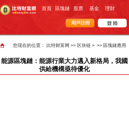
首頁
區塊鏈
股票
基金
理財
您现在的位置：
比特财富网
>>
区块链
> >>
區塊鏈應用
能源區塊鏈：能源行業大力邁入新格局，我國
供給機構亟待優化