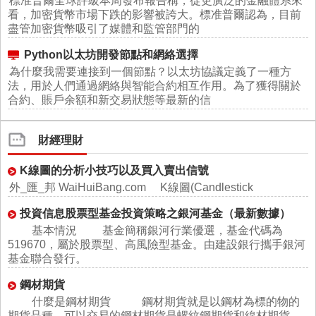
標准普爾全球評級本周發布報告稱，從更廣泛的金融體系來
看，加密貨幣市場下跌的影響被誇大。標准普爾認為，目前
盡管加密貨幣吸引了媒體和監管部門的
Python以太坊開發節點和網絡選擇
為什麼我需要連接到一個節點？以太坊協議定義了一種方
法，用於人們通過網絡與智能合約相互作用。為了獲得關於
合約、賬戶余額和新交易狀態等最新的信
財經理財
K線圖的分析小技巧以及買入賣出信號
外_匯_邦 WaiHuiBang.com K線圖(Candlestick
投資信息股票型基金投資策略之銀河基金（最新數據）
基本情況 基金簡稱銀河行業優選，基金代碼為
519670，屬於股票型、高風險型基金。由建設銀行攜手銀河
基金聯合發行。
鋼材期貨
什麼是鋼材期貨 鋼材期貨就是以鋼材為標的物的
期貨品種，可以交易的鋼材期貨是螺紋鋼期貨和線材期貨。