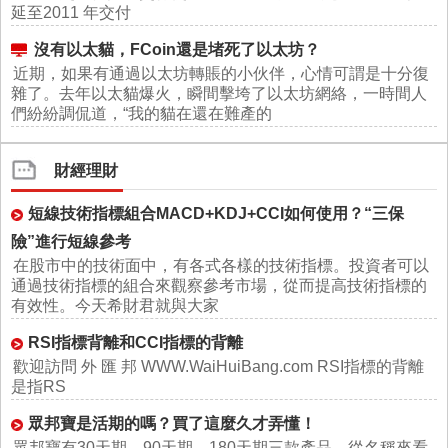
延至2011 年交付
沒有以太貓，FCoin還是堵死了以太坊？
近期，如果有通過以太坊轉賬的小伙伴，心情可謂是十分復
雜了。去年以太貓爆火，瞬間擊垮了以太坊網絡，一時間人
們紛紛調侃道，“我的貓在還在難產的
財經理財
短線技術指標組合MACD+KDJ+CCI如何使用？“三保
險”進行短線參考
在股市中的技術面中，有各式各樣的技術指標。投資者可以
通過技術指標的組合來觀察參考市場，從而提高技術指標的
有效性。今天希財君就與大家
RSI指標背離和CCI指標的背離
歡迎訪問 外 匯 邦 WWW.WaiHuiBang.com RSI指標的背離
是指RS
眾邦寶是活期的嗎？買了這麼久才弄懂！
眾邦寶有30天期、90天期、180天期三款產品，從名稱來看