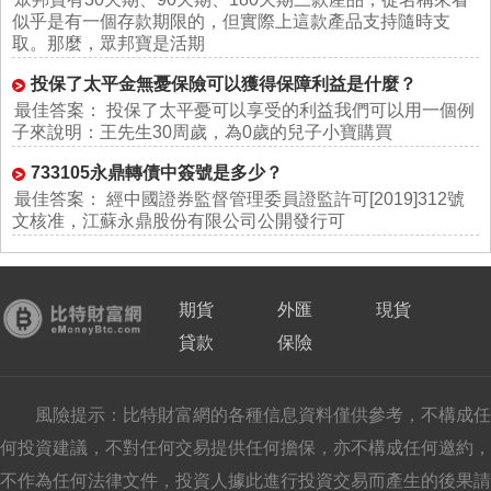
似乎是有一個存款期限的，但實際上這款產品支持隨時支
取。那麼，眾邦寶是活期
投保了太平金無憂保險可以獲得保障利益是什麼？
最佳答案： 投保了太平憂可以享受的利益我們可以用一個例
子來說明：王先生30周歲，為0歲的兒子小寶購買
733105永鼎轉債中簽號是多少？
最佳答案： 經中國證券監督管理委員證監許可[2019]312號
文核准，江蘇永鼎股份有限公司公開發行可
期貨
外匯
現貨
貸款
保險
風險提示：比特財富網的各種信息資料僅供參考，不構成任
何投資建議，不對任何交易提供任何擔保，亦不構成任何邀約，
不作為任何法律文件，投資人據此進行投資交易而產生的後果請