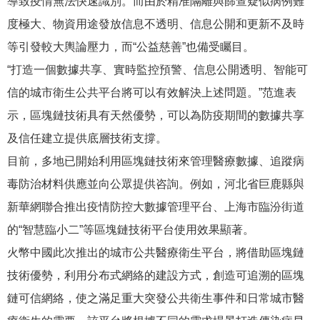
導致疫情無法快速識別。而由於精准隔離與篩查疑似病例難
度極大、物資用途發放信息不透明、信息公開和更新不及時
等引發較大輿論壓力，而“公益慈善”也備受矚目。
“打造一個數據共享、實時監控預警、信息公開透明、智能可
信的城市衛生公共平台將可以有效解決上述問題。”范進表
示，區塊鏈技術具有天然優勢，可以為防疫期間的數據共享
及信任建立提供底層技術支撐。
目前，多地已開始利用區塊鏈技術來管理醫療數據、追蹤病
毒防治材料供應並向公眾提供咨詢。例如，河北省巨鹿縣與
新華網聯合推出疫情防控大數據管理平台、上海市臨汾街道
的“智慧臨小二”等區塊鏈技術平台使用效果顯著。
火幣中國此次推出的城市公共醫療衛生平台，將借助區塊鏈
技術優勢，利用分布式網絡的建設方式，創造可追溯的區塊
鏈可信網絡，使之滿足重大突發公共衛生事件和日常城市醫