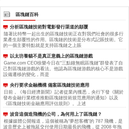
區塊鏈百科
分析區塊鏈技術對電影發行渠道的顛覆
隨著比特幣一起出生的區塊鏈技術正在對我們社會的很多行
業產生顛覆性的作用。區塊鏈的技術是分布式記賬技術。它
的一個主要特點就是支持區塊鏈之上賬
以太坊養貓不是真正意義上的區塊鏈游戲
Game.com CEO徐樂今日在“三點鐘無眠區塊鏈”群發表了自
己對區塊鏈游戲的看法。他認為區塊鏈游戲的核心不是游戲
設備遷移的變化，而是
央行要求金融機構 備案區塊鏈技術應用
日前，《每日經濟新聞》記者從業內獲悉，央行下發《關於
發布金融行業標准推動區塊鏈技術規范應用的通知》以及
《區塊鏈技術金融應用評估規則》。上述
波音這個造飛機的公司，為何用上了區塊鏈？
根據媒體公開報道，這個被稱為“夢想客機”的 787 飛機，是
波音歷史上被拖延交付使用日期最長的飛機，從 2008 年拖