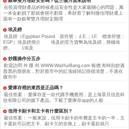
銀華雙月理財安全嗎？從三個方面來說明
在投資理財產品的時候產品安全性是大家最關心的問題，萬
一本金虧損了那就會很不劃算，希財君了解到微信理財通上
面有一款銀華雙月理財定期理
埃及鎊
埃及鎊（Egyptian Pound 原符號：￡E.；LF. 標准符號：
EGP）埃及鎊簡介 埃及的官方貨幣為埃及磅，簡稱埃
鎊。 1埃及
炒匯操作分五步
歡迎訪問 外 匯 邦 WWW.WaiHuiBang.com 報價:有時刮炒過
股票的朋朋友，對於股市中的紅漲綠掉記得很清楚，不過在
匯市中
愛庫存裡的東西是正品嗎？
最佳答案： 愛庫存是一款代購手機應用，是上海眾旦信息科
技有限公司的旗下產品。下載了愛庫存app的人都
信用卡副卡和主卡有什麼區別？
最佳答案： 一般來說，信用卡副卡的年費是主卡的一半，主
卡還款可以把主卡、副卡欠的全換上，副卡還款就只