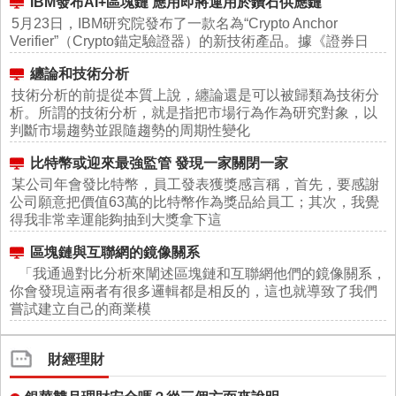
IBM發布AI+區塊鏈 應用即將運用於鑽石供應鏈
5月23日，IBM研究院發布了一款名為“Crypto Anchor
Verifier”（Crypto錨定驗證器）的新技術產品。據《證券日
纏論和技術分析
技術分析的前提從本質上說，纏論還是可以被歸類為技術分
析。所謂的技術分析，就是指把市場行為作為研究對象，以
判斷市場趨勢並跟隨趨勢的周期性變化
比特幣或迎來最強監管 發現一家關閉一家
某公司年會發比特幣，員工發表獲獎感言稱，首先，要感謝
公司願意把價值63萬的比特幣作為獎品給員工；其次，我覺
得我非常幸運能夠抽到大獎拿下這
區塊鏈與互聯網的鏡像關系
「我通過對比分析來闡述區塊鏈和互聯網他們的鏡像關系，
你會發現這兩者有很多邏輯都是相反的，這也就導致了我們
嘗試建立自己的商業模
財經理財