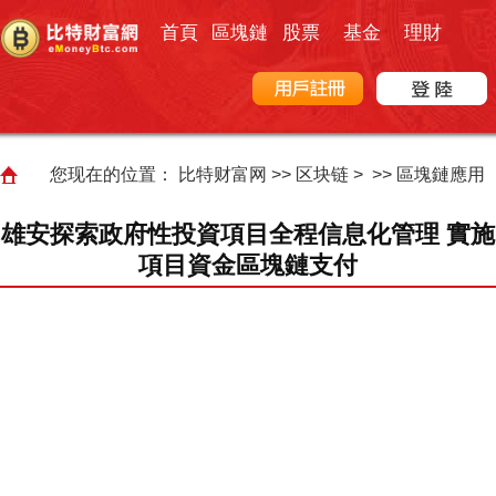
首頁
區塊鏈
股票
基金
理財
您现在的位置：
比特财富网
>>
区块链
> >>
區塊鏈應用
雄安探索政府性投資項目全程信息化管理 實施
項目資金區塊鏈支付