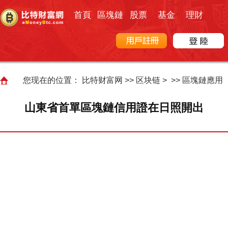
首頁
區塊鏈
股票
基金
理財
您现在的位置：
比特财富网
>>
区块链
> >>
區塊鏈應用
山東省首單區塊鏈信用證在日照開出