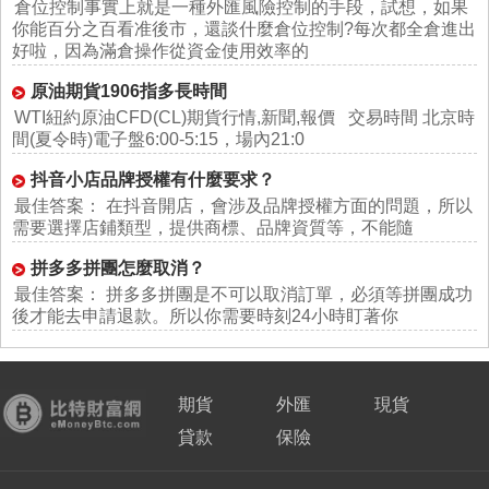
倉位控制事實上就是一種外匯風險控制的手段，試想，如果
你能百分之百看准後市，還談什麼倉位控制?每次都全倉進出
好啦，因為滿倉操作從資金使用效率的
原油期貨1906指多長時間
WTI紐約原油CFD(CL)期貨行情,新聞,報價 交易時間 北京時
間(夏令時)電子盤6:00-5:15，場內21:0
抖音小店品牌授權有什麼要求？
最佳答案： 在抖音開店，會涉及品牌授權方面的問題，所以
需要選擇店鋪類型，提供商標、品牌資質等，不能隨
拼多多拼團怎麼取消？
最佳答案： 拼多多拼團是不可以取消訂單，必須等拼團成功
後才能去申請退款。所以你需要時刻24小時盯著你
期貨
外匯
現貨
貸款
保險