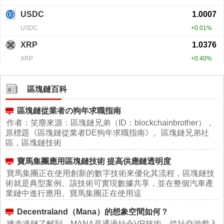
區塊鏈百科
區塊鏈從業者の狗年求職指南
作者：笑塵來源：區塊鏈兄弟（ID：blockchainbrother），
原標題《區塊鏈從業者DE狗年求職指南》。區塊鏈兄弟社
區，區塊鏈技術
寶馬集團應用區塊鏈技術 提高供應鏈透明度
寶馬集團正在使用創新的數字技術來優化其流程，區塊鏈技
術就是典型案例。該技術可實現數據共享，並在整個汽車產
業鏈中進行應用。寶馬集團正在使用這
Decentraland（Mana）的想象空間如何？
據赤道鏈了解到，MANA是通過結合VR技術，從社交游戲入